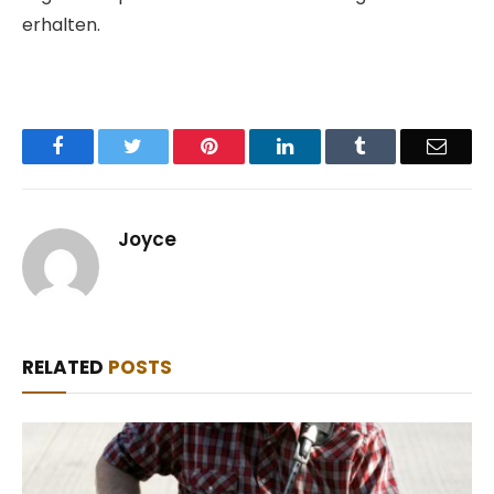
erhalten.
Facebook
Twitter
Pinterest
LinkedIn
Tumblr
Email
Joyce
RELATED
POSTS