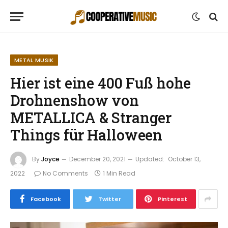
METAL MUSIK
Hier ist eine 400 Fuß hohe
Drohnenshow von
METALLICA & Stranger
Things für Halloween
By
Joyce
December 20, 2021
Updated:
October 13,
2022
No Comments
1 Min Read
Facebook
Twitter
Pinterest