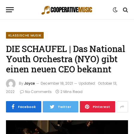
KLASSISCHE MUSIK
DIE SCHAUFEL | Das National
Youth Orchestra (NYO) gibt
einen neuen CEO bekannt
By
Joyce
December 18, 2021
Updated:
October 13,
2022
No Comments
2 Mins Read
Facebook
Twitter
Pinterest