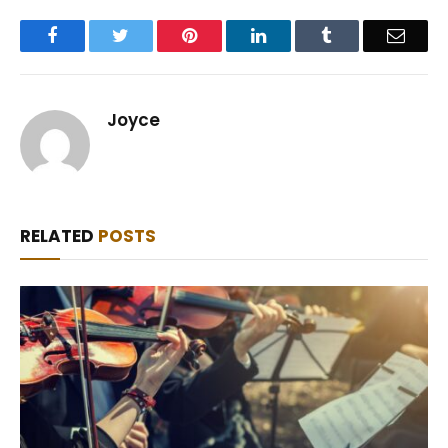
Facebook
Twitter
Pinterest
LinkedIn
Tumblr
Email
Joyce
RELATED
POSTS